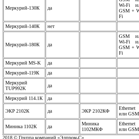
Wi-Fi и
Меркурий-130К
да
GSM + W
Fi
Меркурий-140К
нет
GSM и
Wi-Fi и
Меркурий-180К
да
GSM + W
Fi
Меркурий MS-K
да
Меркурий-119К
да
Меркурий
да
TUP992K
Меркурий 114.1К
да
Ethernet
ЭКР 2102К
да
ЭКР 2102КФ
или GSM
Миника
Ethernet
Миника 1102К
да
1102МКФ
или GSM
2018 © Группа компаний «Элпром-С»