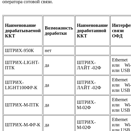
оператора сотовой связи.
Наименование
Наименование
Интерфе
Возможность
дорабатываемой
доработанной
связи
доработки
ККТ
ККТ
ОФД
ШТРИХ-950К
нет
Ethernet
ШТРИХ-LIGHT-
ШТРИХ-
да
или Wi-
ПТК
ЛАЙТ -02Ф
или USB
Ethernet
ШТРИХ-
ШТРИХ-
да
или Wi-
LIGHT100ФР-К
ЛАЙТ -02Ф
или USB
Ethernet
ШТРИХ-
ШТРИХ-М-ПТК
да
или Wi-
М-02Ф
или USB
Ethernet
ШТРИХ-
ШТРИХ-М-ФР-К
да
или Wi-
М-02Ф
или USB