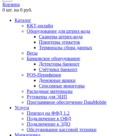
Корзина
0 шт. на 0 руб.
Каталог
ККТ-онлайн
Оборудование для штрих-кода
Сканеры штрих-кода
Принтеры этикеток
Терминалы сбора данных
Весы
Банковское оборудование
Детекторы банкнот
Счётчики банкнот
POS-Периферия
Денежные ящики
Сенсорные мониторы
Расходные материалы
Рутокены для ЭЦП
Программное обеспечение DataMobile
Услуги
Переход на ФФД 1.2
Подключение к ОФД
Подключение к ЭДО
Обслуживание кассовой техники
Маркировка