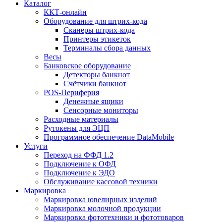
Каталог
ККТ-онлайн
Оборудование для штрих-кода
Сканеры штрих-кода
Принтеры этикеток
Терминалы сбора данных
Весы
Банковское оборудование
Детекторы банкнот
Счётчики банкнот
POS-Периферия
Денежные ящики
Сенсорные мониторы
Расходные материалы
Рутокены для ЭЦП
Программное обеспечение DataMobile
Услуги
Переход на ФФД 1.2
Подключение к ОФД
Подключение к ЭДО
Обслуживание кассовой техники
Маркировка
Маркировка ювелирных изделий
Маркировка молочной продукции
Маркировка фототехники и фототоваров